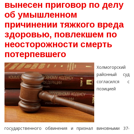
вынесен приговор по делу
об умышленном
причинении тяжкого вреда
здоровью, повлекшем по
неосторожности смерть
потерпевшего
Холмогорский
районный суд
согласился с
позицией
государственного обвинения и признал виновными 37-