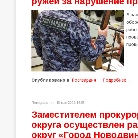
ружей за нарушение п
В ра
обор
рабо
пров
прош
Опубликовано в
Росгвардия
Подробнее ...
Понедельник, 18 мая 2026 16:58
Заместителем прокуро
округа осуществлен ра
округ «Город Новодви