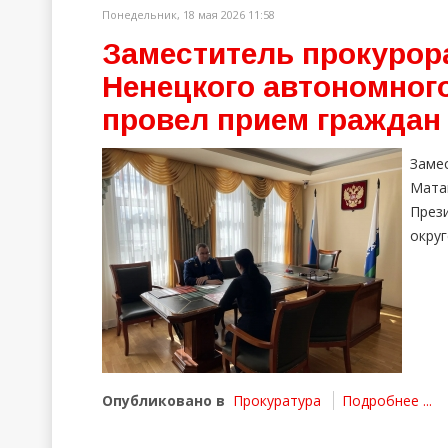
Понедельник, 18 мая 2026 11:58
Заместитель прокурор
Ненецкого автономног
провел прием граждан
Заме
Мата
През
округ
Опубликовано в
Прокуратура
Подробнее ...