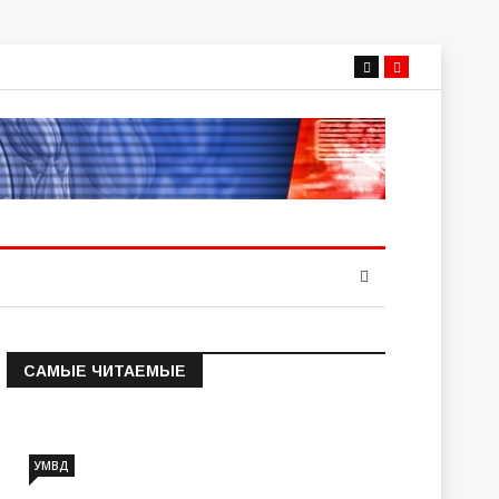
САМЫЕ ЧИТАЕМЫЕ
Информация о состоянии
операт…
УМВД