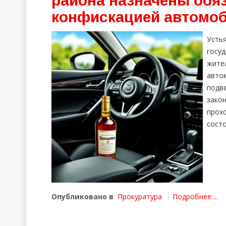
района назначены обя
конфискацией автомо
Уст
госу
жите
авто
подв
зако
прох
состо
Опубликовано в
Прокуратура
Подробнее ...