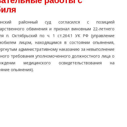
зательные работы с
биля
ьянский районный суд согласился с позицией
дарственного обвинения и признал виновным 22-летнего
ля п. Октябрьский по ч. 1 ст.264.1 УК РФ (управление
мобилем лицом, находящимся в состоянии опьянения,
ергнутым административному наказанию за невыполнение
нного требования уполномоченного должностного лица о
ождении медицинского освидетельствования на
яние опьянения).