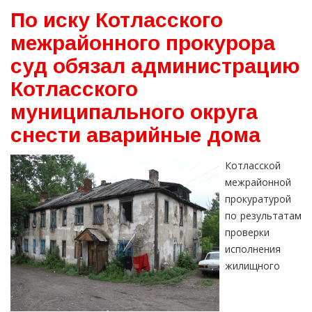
По иску Котласского
межрайонного прокурора
суд обязал администрацию
Котласского
муниципального округа
снести аварийные дома
Котласской
межрайонной
прокуратурой
по результатам
проверки
исполнения
жилищного