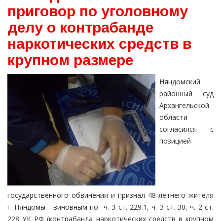
приговор по уголовному
делу о контрабанде
наркотических средств в
крупном размере
Няндомский
районный суд
Архангельской
области
согласился с
позицией
государственного обвинения и признал 48-летнего жителя
г. Няндомы виновным по ч. 3 ст. 229.1, ч. 3 ст. 30, ч. 2 ст.
228 УК РФ (контрабанда наркотических средств в крупном