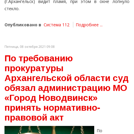
(г.Архангельск) видит пламя, при этом в окне лопнуло
стекло.
Опубликовано в
Система 112
Подробнее ...
Пятница, 08 октября 2021 09:08
По требованию
прокуратуры
Архангельской области суд
обязал администрацию МО
«Город Новодвинск»
принять нормативно-
правовой акт
По