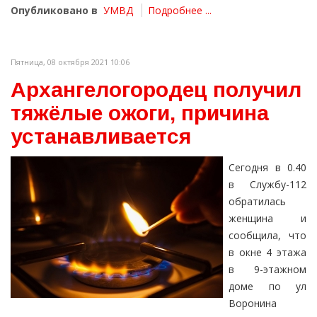
Опубликовано в
УМВД
Подробнее ...
Пятница, 08 октября 2021 10:06
Архангелогородец получил
тяжёлые ожоги, причина
устанавливается
Сегодня в 0.40
в Службу-112
обратилась
женщина и
сообщила, что
в окне 4 этажа
в 9-этажном
доме по ул
Воронина