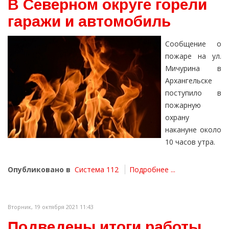
В Северном округе горели
гаражи и автомобиль
Сообщение о
пожаре на ул.
Мичурина в
Архангельске
поступило в
пожарную
охрану
накануне около
10 часов утра.
Опубликовано в
Система 112
Подробнее ...
Вторник, 19 октября 2021 11:43
Подведены итоги работы