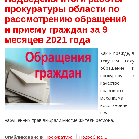
прокуратуры области по
рассмотрению обращений
и приему граждан за 9
месяцев 2021 года
Как и прежде, в
текущем году
обращение к
прокурору в
качестве
правового
меха­низма
восстанов­ле­
ния
нарушенных прав выбрали многие жи­тели реги­она.
Опубликовано в
Прокуратура
Подробнее ...