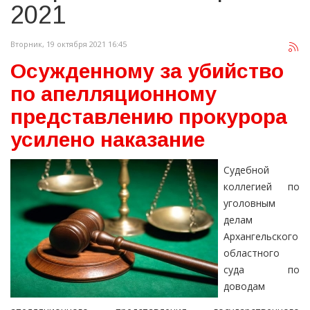
2021
Вторник, 19 октября 2021 16:45
Осужденному за убийство
по апелляционному
представлению прокурора
усилено наказание
Судебной
коллегией по
уголовным
делам
Архангельского
областного
суда по
доводам