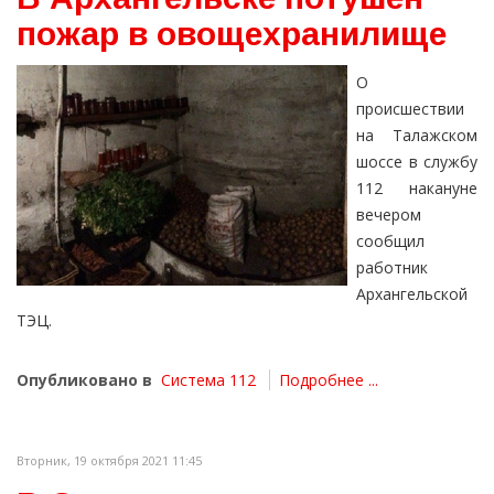
пожар в овощехранилище
О
происшествии
на Талажском
шоссе в службу
112 накануне
вечером
сообщил
работник
Архангельской
ТЭЦ.
Опубликовано в
Система 112
Подробнее ...
Вторник, 19 октября 2021 11:45