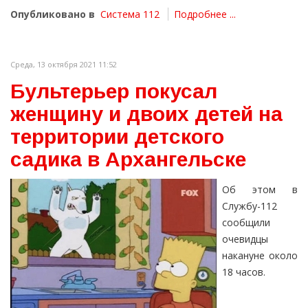
Опубликовано в
Система 112
Подробнее ...
Среда, 13 октября 2021 11:52
Бультерьер покусал
женщину и двоих детей на
территории детского
садика в Архангельске
Об этом в
Службу-112
сообщили
очевидцы
накануне около
18 часов.