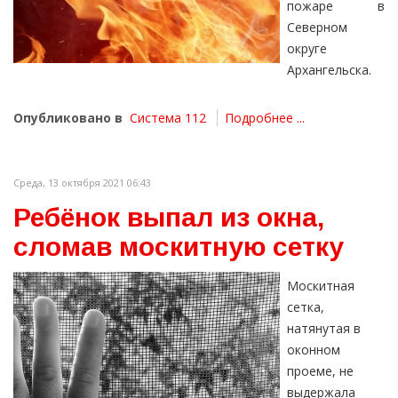
пожаре в
Северном
округе
Архангельска.
Опубликовано в
Система 112
Подробнее ...
Среда, 13 октября 2021 06:43
Ребёнок выпал из окна,
сломав москитную сетку
Москитная
сетка,
натянутая в
оконном
проеме, не
выдержала