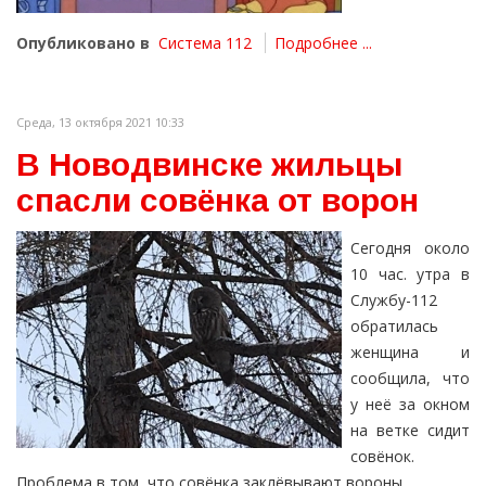
Опубликовано в
Система 112
Подробнее ...
Среда, 13 октября 2021 10:33
В Новодвинске жильцы
спасли совёнка от ворон
Сегодня около
10 час. утра в
Службу-112
обратилась
женщина и
сообщила, что
у неё за окном
на ветке сидит
совёнок.
Проблема в том, что совёнка заклёвывают вороны.