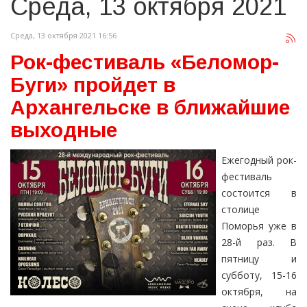
Среда, 13 октября 2021
Среда, 13 октября 2021 16:56
Рок-фестиваль «Беломор-
Буги» пройдет в
Архангельске в ближайшие
выходные
Ежегодный рок-
фестиваль
состоится в
столице
Поморья уже в
28-й раз. В
пятницу и
субботу, 15-16
октября, на