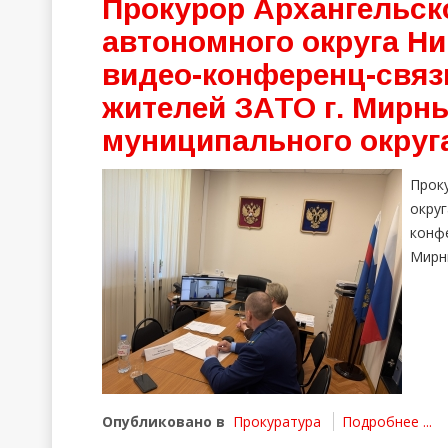
Прокурор Архангельско
автономного округа Ни
видео-конференц-связ
жителей ЗАТО г. Мирны
муниципального округ
Прок
окру
конф
Мирны
Опубликовано в
Прокуратура
Подробнее ...