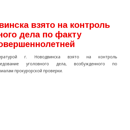
винска взято на контроль
ного дела по факту
овершеннолетней
куратурой г. Новодвинска взято на контроль
ледование уголовного дела, возбужденного по
риалам прокурорской проверки.