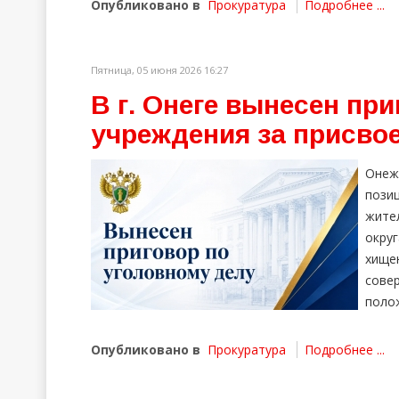
Опубликовано в
Прокуратура
Подробнее ...
Пятница, 05 июня 2026 16:27
В г. Онеге вынесен пр
учреждения за присво
Онеж
пози
жите
окру
хище
сове
поло
Опубликовано в
Прокуратура
Подробнее ...