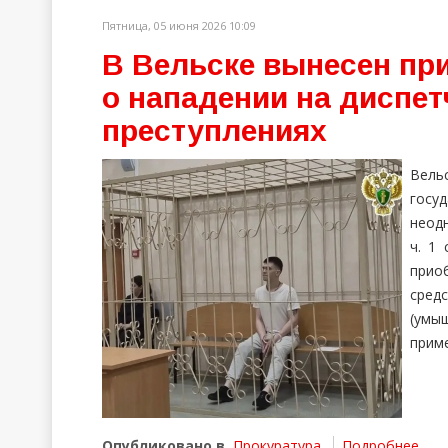
Пятница, 05 июня 2026 10:09
В Вельске вынесен пр
о нападении на диспет
преступлениях
Вел
госу
неод
ч. 1 
прио
средс
(умы
приме
Опубликовано в
Прокуратура
Подробнее ...