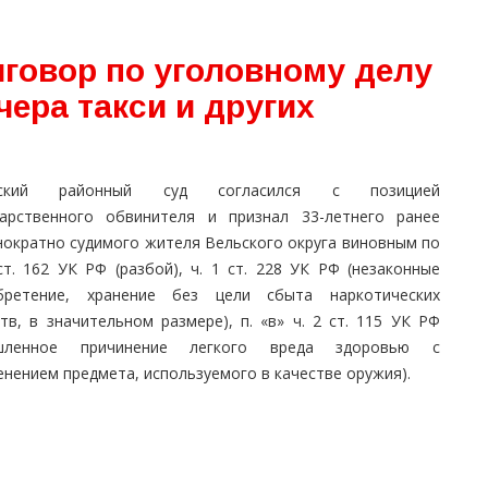
иговор по уголовному делу
чера такси и других
ьский районный суд согласился с позицией
дарственного обвинителя и признал 33-летнего ранее
нократно судимого жителя Вельского округа виновным по
ст. 162 УК РФ (разбой), ч. 1 ст. 228 УК РФ (незаконные
бретение, хранение без цели сбыта наркотических
тв, в значительном размере), п. «в» ч. 2 ст. 115 УК РФ
шленное причинение легкого вреда здоровью с
нением предмета, используемого в качестве оружия).