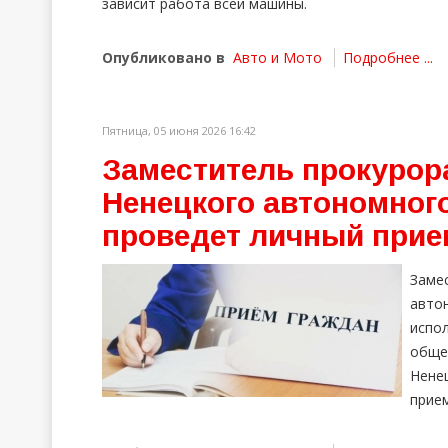
зависит работа всей машины.
Опубликовано в
Авто и Мото
Подробнее ...
Пятница, 05 июня 2026 16:42
Заместитель прокурор
Ненецкого автономног
проведет личный прие
Заме
авто
испо
обще
Нене
прием