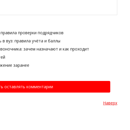
- правила проверки подрядчиков
 в вуз: правила учёта и баллы
воночника: зачем назначают и как проходит
тей
ожение заранее
ть оставлять комментарии
Наверх