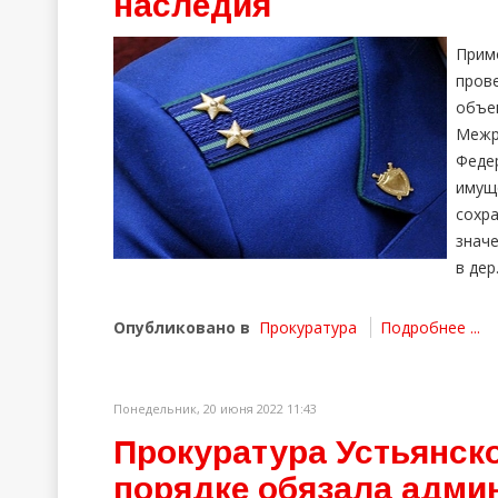
наследия
Прим
пров
объе
Меж
Феде
имущ
сохр
знач
в дер
Опубликовано в
Прокуратура
Подробнее ...
Понедельник, 20 июня 2022 11:43
Прокуратура Устьянско
порядке обязала адм