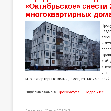
«Октябрьское» снести
многоквартирных дом
Прок
над
зако
«Окт
пере
Прав
«Об 
«Пер
2019
многоквартирных жилых домов, из них 24 аварий
Опубликовано в
Прокуратура
Подробнее ...
Понедельник, 20 июня 2022 09:09