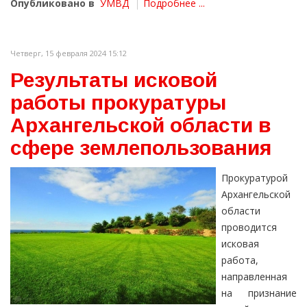
Опубликовано в
УМВД
Подробнее ...
Четверг, 15 февраля 2024 15:12
Результаты исковой
работы прокуратуры
Архангельской области в
сфере землепользования
Прокуратурой
Архангельской
области
проводится
исковая
работа,
направленная
на признание