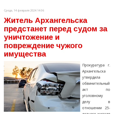
Среда, 14 февраля 2024 14:06
Житель Архангельска
предстанет перед судом за
уничтожение и
повреждение чужого
имущества
Прокуратура г.
Архангельска
утвердила
обвинительный
акт по
уголовному
делу в
отношении 25-
летнего жителя