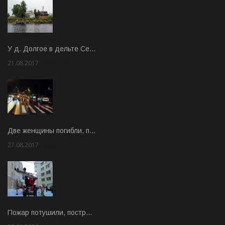
У д. Долгое в дельте Се…
21.08.2017
Rate: 3.63
Две женщины погибли, п…
27.08.2017
Rate: 5.00
Пожар потушили, постр…