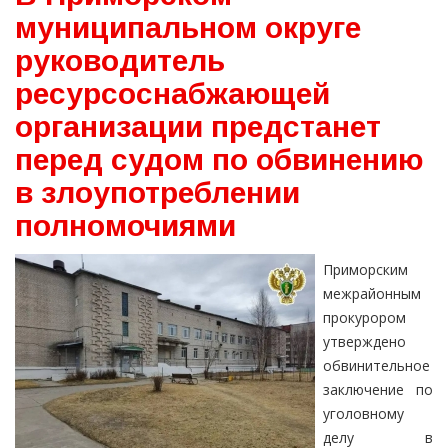
муниципальном округе
руководитель
ресурсоснабжающей
организации предстанет
перед судом по обвинению
в злоупотреблении
полномочиями
Приморским
межрайонным
прокурором
утверждено
обвинительное
заключение по
уголовному
делу в