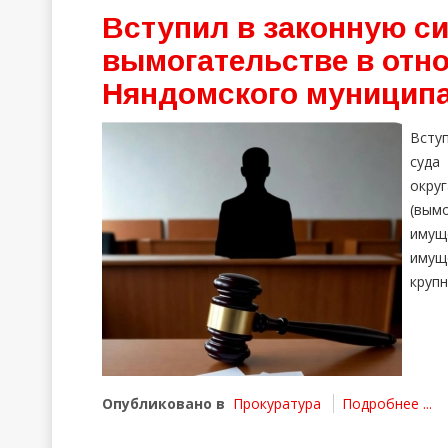
Вступил в законную си
вымогательстве в отн
Няндомского муниципа
Всту
суда
окру
(вым
имущ
имущ
крупн
Опубликовано в
Прокуратура
Подробнее ...