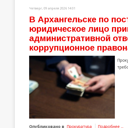
Четверг, 09 апреля 2026 14:01
В Архангельске по по
юридическое лицо при
административной отв
коррупционное право
Прок
треб
Опубликовано в
Прокуратура
Подробнее ...