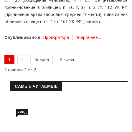
ст. 126 (похищение человека), ч. 1 ст. 139 (незаконное
проникновение в жилище), п. «в, г, з» ч. 2 ст. 112 УК РФ
(причинение вреда здоровью средней тяжести), один из них
обвиняется еще по ч. 1 ст. 161 УК РФ (грабеж).
Опубликовано в
Прокуратура
Подробнее ...
1
2
Вперед
В конец
Страница 1 из 2
САМЫЕ ЧИТАЕМЫЕ
Информация о состоянии операт…
УМВД