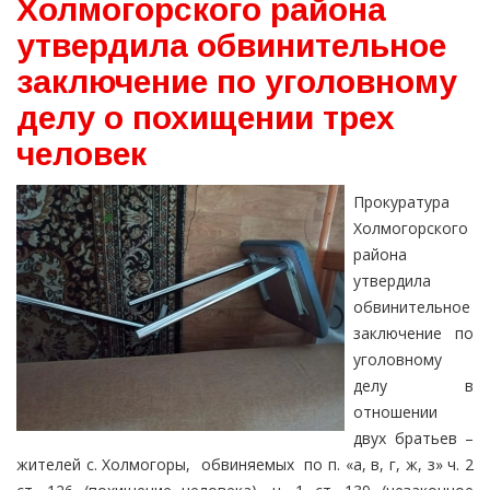
Холмогорского района
утвердила обвинительное
заключение по уголовному
делу о похищении трех
человек
Прокуратура
Холмогорского
района
утвердила
обвинительное
заключение по
уголовному
делу в
отношении
двух братьев –
жителей с. Холмогоры, обвиняемых по п. «а, в, г, ж, з» ч. 2