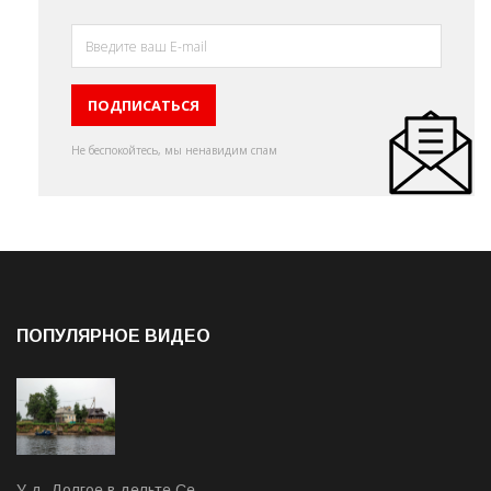
Не беспокойтесь, мы ненавидим спам
ПОПУЛЯРНОЕ ВИДЕО
У д. Долгое в дельте Се…