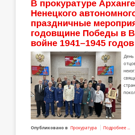
В прокуратуре Арханге
Ненецкого автономног
праздничные мероприя
годовщине Победы в В
войне 1941–1945 годов
День
отцо
неиз
свящ
стра
покол
Опубликовано в
Прокуратура
Подробнее ...