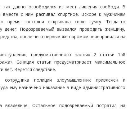
 так давно освободился из мест лишения свободы. В
е вместе с ним распивал спиртное. Вскоре к мужчинам
во время застолья открывала свою сумку. Тогда-то
у денег. Подозреваемый вызвался проводить женщину,
средства, после чего первым же паромом переправился на
еступления, предусмотренного частью 2 статьи 158
ража». Санкция статьи предусматривает максимальное
и лет. Ведется следствие.
ю сотрудника полиции злоумышленник привлечен к
уда ему назначено наказание в виде административного
а владелице. Остальное подозреваемый потратил на