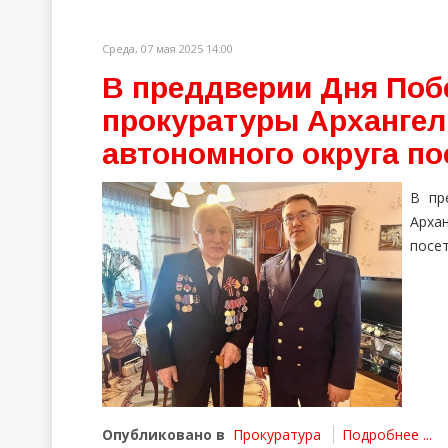
Среда, 07 мая 2025 14:00
В преддверии Дня Поб
прокуратуры Архангел
автономного округа по
В пр
Арха
посет
Опубликовано в
Прокуратура
Подробнее ...