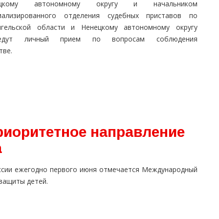
ецкому автономному округу и начальником
иализированного отделения судебных приставов по
нгельской области и Ненецкому автономному округу
ведут личный прием по вопросам соблюдения
тве.
риоритетное направление
а
ссии ежегодно первого июня отмечается Международный
защиты детей.