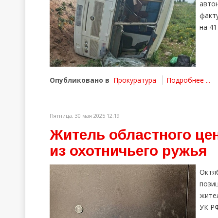
авто
факт
на 41
Опубликовано в
Прокуратура
Подробнее ...
Пятница, 30 мая 2025 12:19
Житель областного це
из охотничьего ружья
Октя
пози
жите
УК РФ