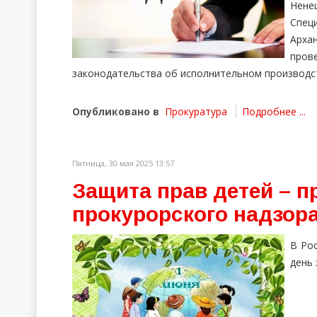
Нен
Спец
Арха
про
законодательства об исполнительном производс
Опубликовано в
Прокуратура
Подробнее ...
Пятница, 30 мая 2025 13:57
Защита прав детей – п
прокурорского надзор
В Ро
день 