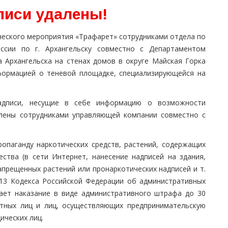
писи удалены!
ческого мероприятия «Трафарет» сотрудниками отдела по
сии по г. Архангельску совместно с Департаментом
 Архангельска на стенах домов в округе Майская Горка
формацией о теневой площадке, специализирующейся на
надписи, несущие в себе информацию о возможности
алены сотрудниками управляющей компании совместно с
пропаганду наркотических средств, растений, содержащих
ства (в сети Интернет, нанесение надписей на здания,
прещенных растений или пронаркотических надписей и т.
.13 Кодекса Российской Федерации об административных
вает наказание в виде административного штрафа до 30
стных лиц и лиц, осуществляющих предпринимательскую
ических лиц.