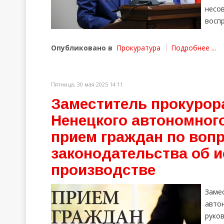
нес
воспр
Опубликовано в
Прокуратура
Подробнее ...
Пятница, 30 мая 2025 14:11
Заместитель прокурор
Ненецкого автономног
прием граждан по воп
законодательства об 
производстве
Заме
авто
руко