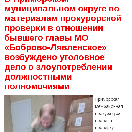
муниципальном округе по
материалам прокурорской
проверки в отношении
бывшего главы МО
«Боброво-Лявленское»
возбуждено уголовное
дело о злоупотреблении
должностными
полномочиями
Приморская
межрайонная
прокуратура
провела
проверку