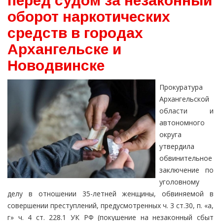
перед судом за незаконный
оборот наркотических
средств в городах
Архангельске и
Новодвинске
Прокуратура
Архангельской
области и
автономного
округа
утвердила
обвинительное
заключение по
уголовному
делу в отношении 35-летней женщины, обвиняемой в
совершении преступлений, предусмотренных ч. 3 ст.30, п. «а,
г» ч. 4 ст. 228.1 УК РФ (покушение на незаконный сбыт