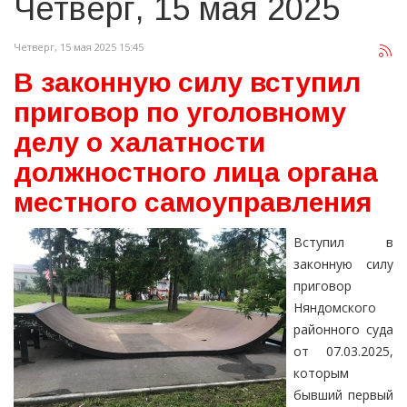
Четверг, 15 мая 2025
Четверг, 15 мая 2025 15:45
В законную силу вступил
приговор по уголовному
делу о халатности
должностного лица органа
местного самоуправления
Вступил в
законную силу
приговор
Няндомского
районного суда
от 07.03.2025,
которым
бывший первый