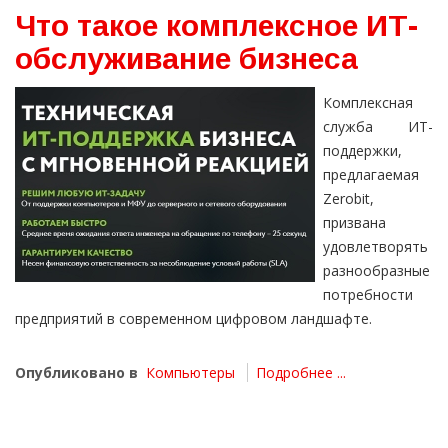
Что такое комплексное ИТ-
обслуживание бизнеса
Комплексная
служба ИТ-
поддержки,
предлагаемая
Zerobit,
призвана
удовлетворять
разнообразные
потребности
предприятий в современном цифровом ландшафте.
Опубликовано в
Компьютеры
Подробнее ...