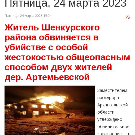
Пятница, 24 марта 2023
Пятница, 24 марта 2023 15:04
Житель Шенкурского
района обвиняется в
убийстве с особой
жестокостью общеопасным
способом двух жителей
дер. Артемьевской
Заместителем
прокурора
Архангельской
области
утверждено
обвинительное
заключение в