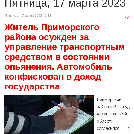
Пятница, 17 марта 2023
Пятница, 17 марта 2023 12:11
Житель Приморского
района осужден за
управление транспортным
средством в состоянии
опьянения. Автомобиль
конфискован в доход
государства
Приморский
районный суд
Архангельской
области
согласился с