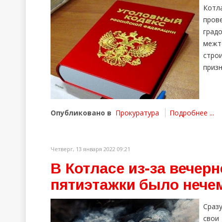
Котл
про
град
межт
стро
призн
Опубликовано в
Прокуратура
Подробнее ...
Четверг, 13 января 2022 09:21
В Котласе из-за вечер
пятиэтажки было нече
Сразу
свои