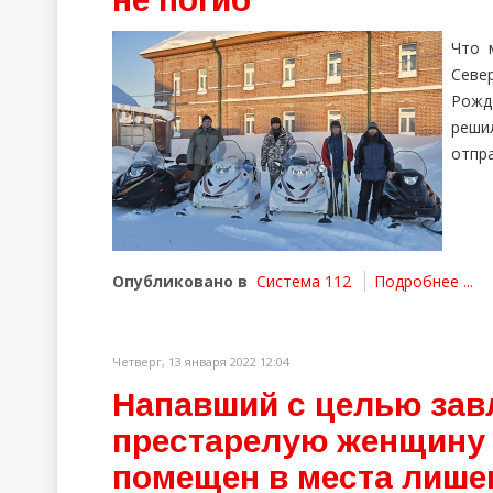
Что 
Севе
Рожд
решил
отпр
Опубликовано в
Система 112
Подробнее ...
Четверг, 13 января 2022 12:04
Напавший с целью зав
престарелую женщину 
помещен в места лише