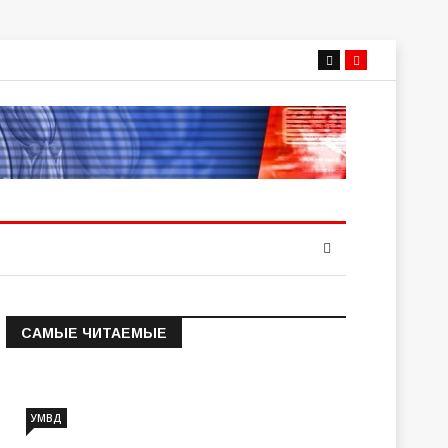
САМЫЕ ЧИТАЕМЫЕ
Информация о состоянии
операт…
УМВД