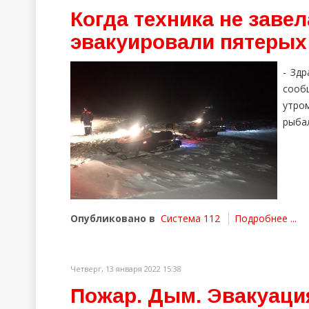
Когда техника не заве
эвакуировали пятерых
- Здр
сооб
утром
рыбал
Опубликовано в
Система 112
Подробнее ...
Четверг, 13 января 2022 15:38
Пожар. Дым. Эвакуация.