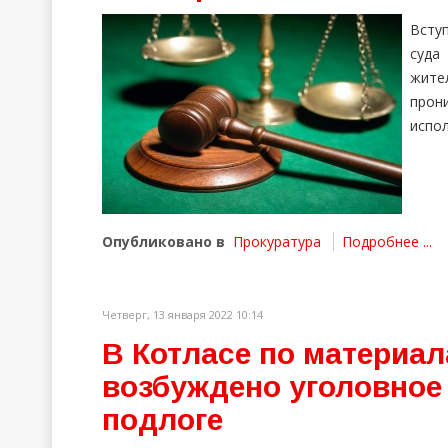
Всту
суда
жите
прон
испол
Опубликовано в
Прокуратура
Подробнее ...
Четверг, 13 января 2022 10:14
В Котласе по материа
возбуждено уголовное
подлоге