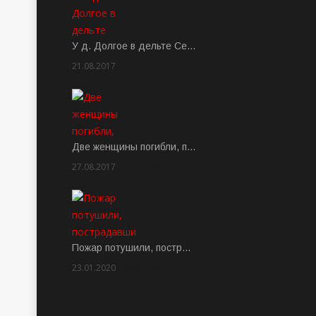
У д. Долгое в дельте Се…
21.08.2017
Rate: 3.63
Две женщины погибли, п…
27.08.2017
Rate: 5.00
Пожар потушили, постр…
23.01.2020
Rate: 2.00