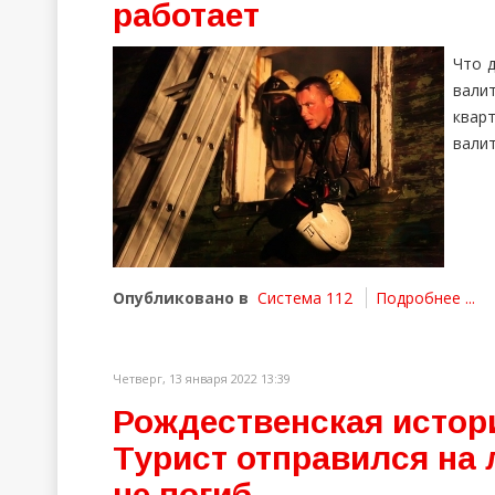
работает
Что д
вали
кварт
валит
Опубликовано в
Система 112
Подробнее ...
Четверг, 13 января 2022 13:39
Рождественская истори
Турист отправился на
не погиб