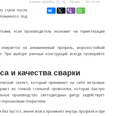
размер шрифта
Печать
Эл. почта
из строя после
сломанного под
тками, если производитель экономит на герметизации
 опирается на алюминиевый профиль, морозостойкий
и. При выборе уличных конструкций всегда проверяйте
са и качества сварки
ический скелет, который принимает на себя ветровые
ирают из тонкой стальной проволоки, которая быстро
ьное производство светодиодных фигур задействует
м порошковым покрытием.
ез пустот, иначе влага проникнет внутрь профиля и при