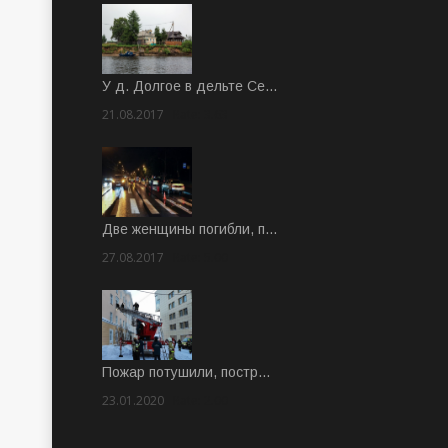
У д. Долгое в дельте Се…
21.08.2017
Rate: 3.63
Две женщины погибли, п…
27.08.2017
Rate: 5.00
Пожар потушили, постр…
23.01.2020
Rate: 2.00