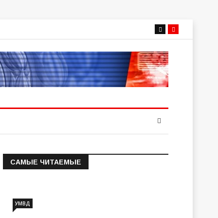
САМЫЕ ЧИТАЕМЫЕ
Информация о состоянии
операт…
УМВД