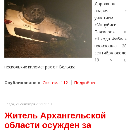
Дорожная
авария с
участием
«Мицубиси
Паджеро» и
«Шкода Фабиа»
произошла 28
сентября около
19 ч. в
нескольких километрах от Вельска.
Опубликовано в
Система 112
Подробнее ...
Среда, 29 сентября 2021 10:53
Житель Архангельской
области осужден за