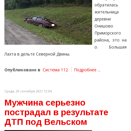
обратилась
жительница
деревни
Онишово
Приморского
района, это на
о. Большая
Лахта в дельте Северной Двины.
Опубликовано в
Система 112
Подробнее ...
Среда, 29 сентября 2021 12:04
Мужчина серьезно
пострадал в результате
ДТП под Вельском