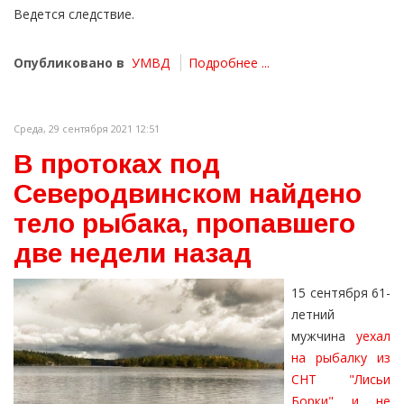
Ведется следствие.
Опубликовано в
УМВД
Подробнее ...
Среда, 29 сентября 2021 12:51
В протоках под
Северодвинском найдено
тело рыбака, пропавшего
две недели назад
15 сентября 61-
летний
мужчина
уехал
на рыбалку из
СНТ "Лисьи
Борки" и не