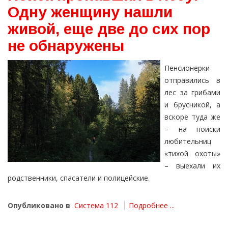
Одну женщину нашли
живой, еще две до сих пор
не обнаружены
Пенсионерки
отправились в
лес за грибами
и брусникой, а
вскоре туда же
– на поиски
любительниц
«тихой охоты»
– выехали их
родственники, спасатели и полицейские.
Опубликовано в
Система 112
Подробнее ...