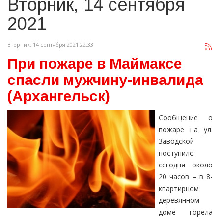
Вторник, 14 сентября
2021
Вторник, 14 сентября 2021 22:33
При пожаре в Маймаксе
спасли мужчину-инвалида
(Архангельск)
Сообщение о
пожаре на ул.
Заводской
поступило
сегодня около
20 часов – в 8-
квартирном
деревянном
доме горела