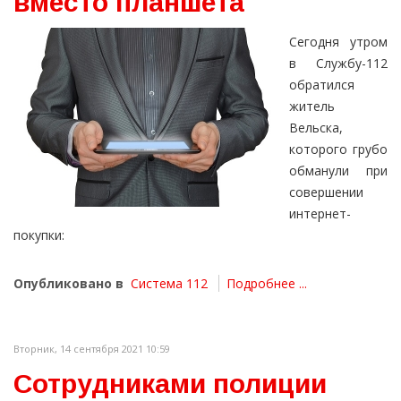
вместо планшета
Сегодня утром
в Службу-112
обратился
житель
Вельска,
которого грубо
обманули при
совершении
интернет-
покупки:
Опубликовано в
Система 112
Подробнее ...
Вторник, 14 сентября 2021 10:59
Сотрудниками полиции