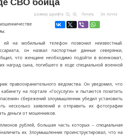
де СВО бойца
размер шрифта
Печать
Эл. почта
 мошенничестве
мы.
 ей на мобильный телефон позвонил неизвестный.
ссариата, он назвал паспортные данные северянки,
общил, что женщине необходимо подойти в военкомат,
их наград сына, погибшего в ходе специальной военной
ник правоохранительного ведомства. Он уведомил, что
 кабинету на портале «Госуслуги» и пытаются похитить
спасения» сбережений злоумышленник убедил установить
ть несколько заявлений и отправить их фотографии
ть деньги от мошенников.
иллионов рублей, большая часть которых – специальная
наличить их. Злоумышленник проинструктировал, что на