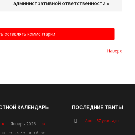
административной ответственности »
ть оставлять комментарии
Наверх
СТНОЙ КАЛЕНДАРЬ
ПОСЛЕДНИЕ ТВИТЫ
About 57 years ago
«
»
Январь 2026
Пн
Вт
Ср
Чт
Пт
Сб
Вс