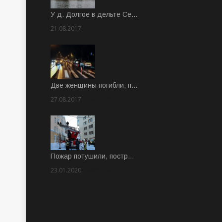
У д. Долгое в дельте Се…
21.08.2017
Rate: 3.63
Две женщины погибли, п…
27.08.2017
Rate: 5.00
Пожар потушили, постр…
23.01.2020
Rate: 2.00