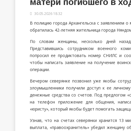
матери погибшего в хо
30.05.2026 18:32
В полицию города Архангельска с заявлением о
обратилась 42-летняя жительница города Няндо
По словам женщины, несколько дней назад
Представившись сотрудником военного коми
попросил ее продиктовать номер СНИЛС и со
чтобы написать заявление на получение воинск
операции.
Вечером северянке позвонил уже якобы сотруд
злоумышленники получили доступ к ее личному
денежные средства со счетов. Под предлогом «
на телефон приложение для общения, написа
«юристу», который якобы будет помогать защища
Узнав, что на счетах северянки хранится 13 м
выплата, «правоохранитель» убедил женщину об