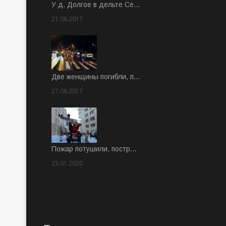
У д. Долгое в дельте Се…
21.08.2017
Rate: 3.63
Две женщины погибли, п…
27.08.2017
Rate: 5.00
Пожар потушили, постр…
23.01.2020
Rate: 2.00