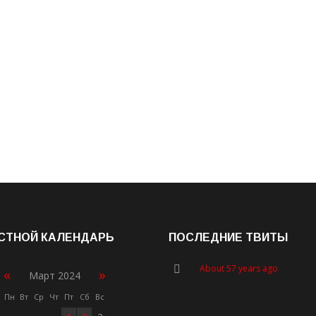
СТНОЙ КАЛЕНДАРЬ
ПОСЛЕДНИЕ ТВИТЫ
About 57 years ago
«
»
Март 2024
Пн
Вт
Ср
Чт
Пт
Сб
Вс