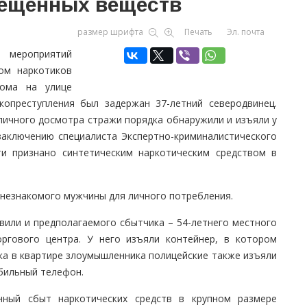
рещенных веществ
размер шрифта
Печать
Эл. почта
мероприятий
ом наркотиков
ома на улице
опреступления был задержан 37-летний северодвинец.
 личного досмотра стражи порядка обнаружили и изъяли у
заключению специалиста Экспертно-криминалистического
и признано синтетическим наркотическим средством в
 незнакомого мужчины для личного потребления.
вили и предполагаемого сбытчика – 54-летнего местного
ргового центра. У него изъяли контейнер, в котором
ка в квартире злоумышленника полицейские также изъяли
бильный телефон.
ный сбыт наркотических средств в крупном размере