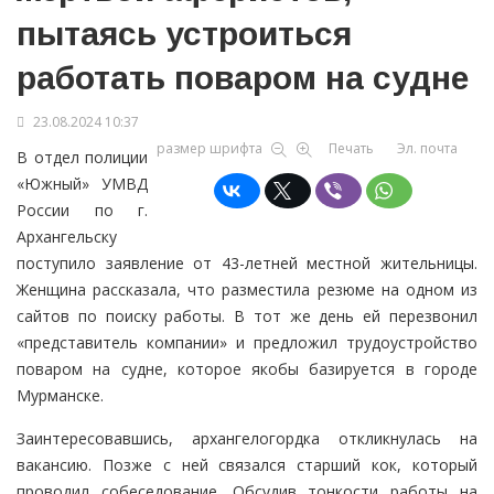
пытаясь устроиться
работать поваром на судне
23.08.2024 10:37
размер шрифта
Печать
Эл. почта
В отдел полиции
«Южный» УМВД
России по г.
Архангельску
поступило заявление от 43-летней местной жительницы.
Женщина рассказала, что разместила резюме на одном из
сайтов по поиску работы. В тот же день ей перезвонил
«представитель компании» и предложил трудоустройство
поваром на судне, которое якобы базируется в городе
Мурманске.
Заинтересовавшись, архангелогордка откликнулась на
вакансию. Позже с ней связался старший кок, который
проводил собеседование. Обсудив тонкости работы на