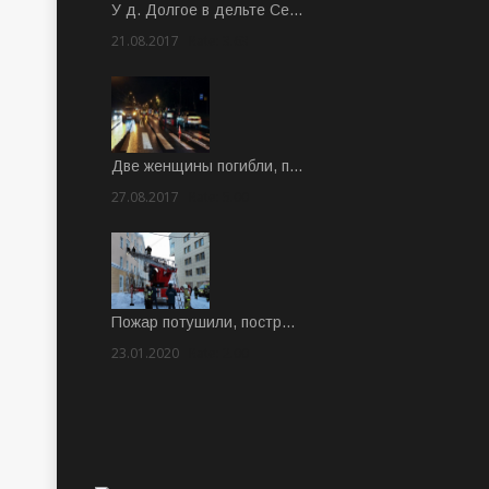
У д. Долгое в дельте Се…
21.08.2017
Rate: 3.63
Две женщины погибли, п…
27.08.2017
Rate: 5.00
Пожар потушили, постр…
23.01.2020
Rate: 2.00