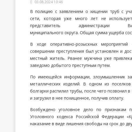
03.08.2024 10:46
В полицию с заявлением о хищении труб с уч
сети, которая уже много лет не использует
представитель администрации Вино
муниципального округа. Общая сумма ущерба сос
В ходе оперативно-розыскных мероприятий 
совершении преступления был установлен и дос
местный житель. Рванее мужчина уже привлека
заведомо добытого преступным путем.
По имеющейся информации, злоумышленник за
металлических изделий. В одном из поселко
болгарки распилил трубы, после чего позвонил в
и загрузил в нее похищенное, получив оплату.
Возбуждено уголовное дело по признакам пр
Уголовного кодекса Российской Федерации «К
наказание в виде лишения свободы на срок до дв