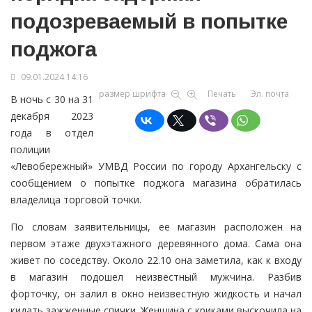
подозреваемый в попытке
поджога
09.01.2024 14:16
размер шрифта
Печать
Эл. почта
В ночь с 30 на 31
декабря 2023
года в отдел
полиции
«Левобережный» УМВД России по городу Архангельску с
сообщением о попытке поджога магазина обратилась
владелица торговой точки.
По словам заявительницы, ее магазин расположен на
первом этаже двухэтажного деревянного дома. Сама она
живет по соседству. Около 22.10 она заметила, как к входу
в магазин подошел неизвестный мужчина. Разбив
форточку, он залил в окно неизвестную жидкость и начал
кидать зажженные спички. Женщина с криками выскочила на