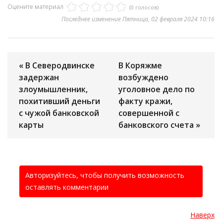
Оцените материал
(0 голосов)
Последнее изменение Пятница, 02 февраля 2024 10:16
« В Северодвинске
В Коряжме
задержан
возбуждено
злоумышленник,
уголовное дело по
похитивший деньги
факту кражи,
с чужой банковской
совершенной с
карты
банковского счета »
Авторизуйтесь, чтобы получить возможность
оставлять комментарии
Наверх