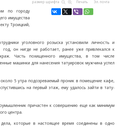
размер шрифта
Печать
Эл. почта
ии по городу
щего имущества
екту Троицкий,
отрудники уголовного розыска установили личность и
 год, он нигде не работает, ранее уже привлекался к
 краж. Часть похищенного имущества, в том числе
денные машинки для нанесения татуировок мужчина успел
я около 5 утра подозреваемый проник в помещение кафе,
спустившись на первый этаж, ему удалось зайти в тату-
злоумышленник причастен к совершению еще как минимум
ого центра.
дела, которые в настоящее время соединены в одно