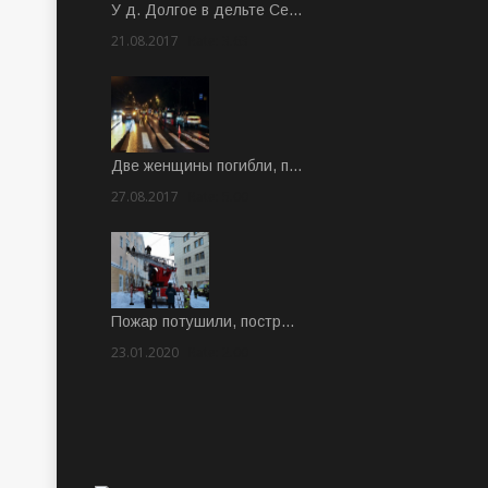
У д. Долгое в дельте Се…
21.08.2017
Rate: 3.63
Две женщины погибли, п…
27.08.2017
Rate: 5.00
Пожар потушили, постр…
23.01.2020
Rate: 2.00