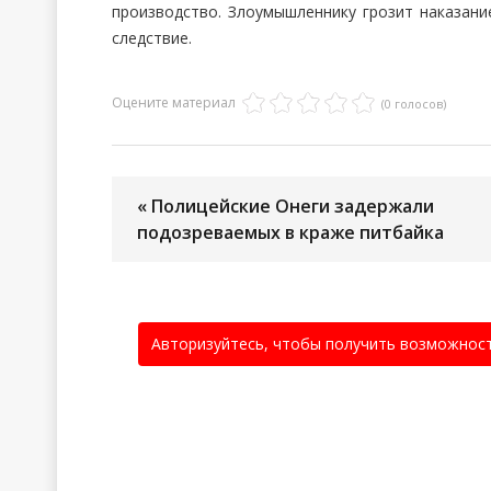
производство. Злоумышленнику грозит наказани
следствие.
Оцените материал
(0 голосов)
« Полицейские Онеги задержали
подозреваемых в краже питбайка
Авторизуйтесь, чтобы получить возможнос