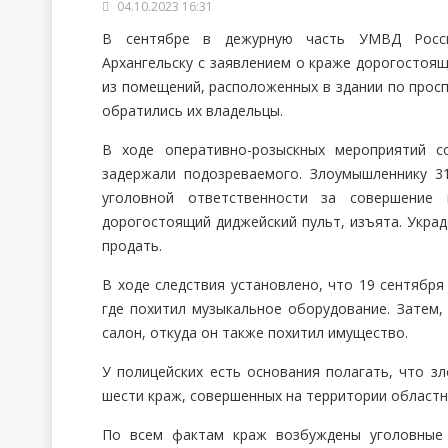
04.10.2023 16:31
В сентябре в дежурную часть УМВД Росс
Архангельску с заявлением о краже дорогостоя
из помещений, расположенных в здании по просп
обратились их владельцы.
В ходе оперативно-розыскных мероприятий с
задержали подозреваемого. Злоумышленнику 31
уголовной ответственности за совершение
дорогостоящий диджейский пульт, изъята. Укра
продать.
В ходе следствия установлено, что 19 сентябр
где похитил музыкальное оборудование. Затем, 
салон, откуда он также похитил имущество.
У полицейских есть основания полагать, что 
шести краж, совершенных на территории областн
По всем фактам краж возбуждены уголовные 