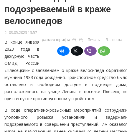
подозреваемый в краже
велосипедов
03.05.2023 13:57
размер шрифта
Печать
Эл. почта
В конце января
2023 года в
дежурную часть
ОМВД России
«Плесецкий» с заявлением о краже велосипеда обратился
мужчина 1983 года рождения. Транспортное средство было
оставлено в свободном доступе в подъезде дома,
расположенного на улице Ленина в поселке Плесецк, не
пристегнутое противоугонным устройством.
В ходе оперативно-розыскных мероприятий сотрудники
уголовного розыска установили и задержали
подозреваемого в совершении преступлений. Им оказался
нигде не работающий ранее судимый 61-летний местный