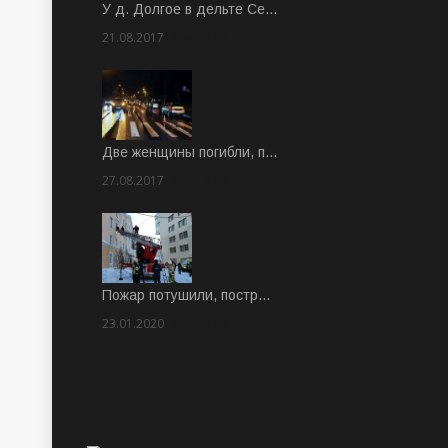
У д. Долгое в дельте Се…
21.08.2017
Rate: 3.63
Две женщины погибли, п…
27.08.2017
Rate: 5.00
Пожар потушили, постр…
23.01.2020
Rate: 2.00