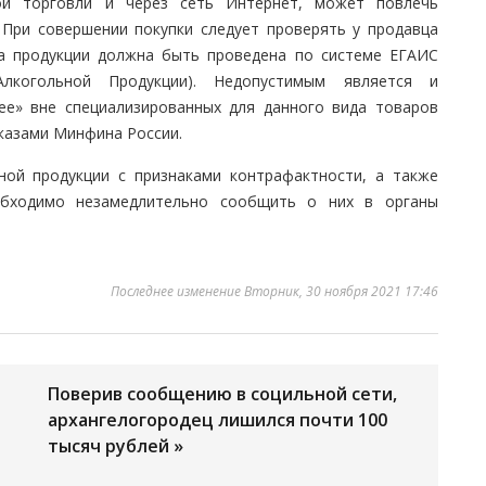
ой торговли и через сеть Интернет, может повлечь
 При совершении покупки следует проверять у продавца
ца продукции должна быть проведена по системе ЕГАИС
лкогольной Продукции). Недопустимым является и
ree» вне специализированных для данного вида товаров
иказами Минфина России.
ной продукции с признаками контрафактности, а также
обходимо незамедлительно сообщить о них в органы
Последнее изменение Вторник, 30 ноября 2021 17:46
Поверив сообщению в социльной сети,
архангелогородец лишился почти 100
тысяч рублей »