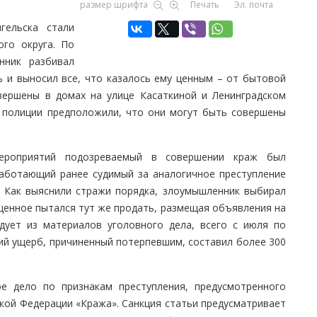
размер шрифта
Печать
Эл. почта
гельска стали
ого округа. По
нник разбивал
ь и выносил все, что казалось ему ценным – от бытовой
вершены в домах на улице Касаткиной и Ленинградском
и полиции предположили, что они могут быть совершены
мероприятий подозреваемый в совершении краж был
работающий ранее судимый за аналогичное преступление
. Как выяснили стражи порядка, злоумышленник выбирал
щенное пытался тут же продать, размещая объявления на
едует из материалов уголовного дела, всего с июля по
ий ущерб, причиненный потерпевшим, составил более 300
е дело по признакам преступления, предусмотренного
ской Федерации «Кража». Санкция статьи предусматривает