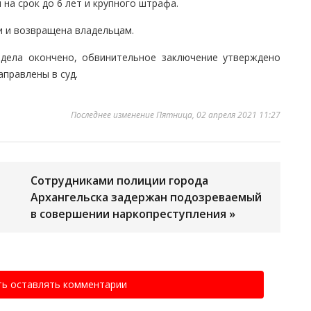
на срок до 6 лет и крупного штрафа.
и и возвращена владельцам.
 дела окончено, обвинительное заключение утверждено
правлены в суд.
Последнее изменение Пятница, 02 апреля 2021 11:27
Сотрудниками полиции города
Архангельска задержан подозреваемый
в совершении наркопреступления »
ть оставлять комментарии