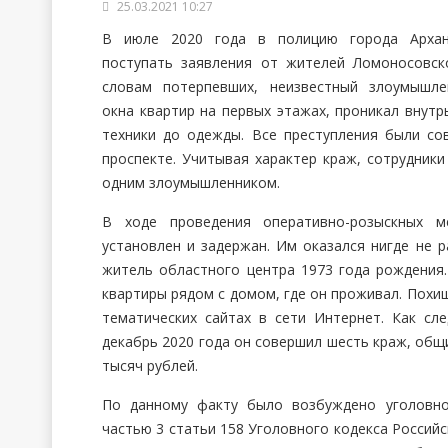
25.03.2021 10:27
В июле 2020 года в полицию города Архан
поступать заявления от жителей Ломоносовск
словам потерпевших, неизвестный злоумышле
окна квартир на первых этажах, проникал внутр
техники до одежды. Все преступления были со
проспекте. Учитывая характер краж, сотрудник
одним злоумышленником.
В ходе проведения оперативно-розыскных 
установлен и задержан. Им оказался нигде не 
житель областного центра 1973 года рождения
квартиры рядом с домом, где он проживал. Похи
тематических сайтах в сети Интернет. Как сл
декабрь 2020 года он совершил шесть краж, общ
тысяч рублей.
По данному факту было возбуждено уголовно
частью 3 статьи 158 Уголовного кодекса Россий