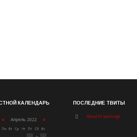
СТНОЙ КАЛЕНДАРЬ
ПОСЛЕДНИЕ ТВИТЫ
About 57 years ago
«
»
Апрель 2022
Пн
Вт
Ср
Чт
Пт
Сб
Вс