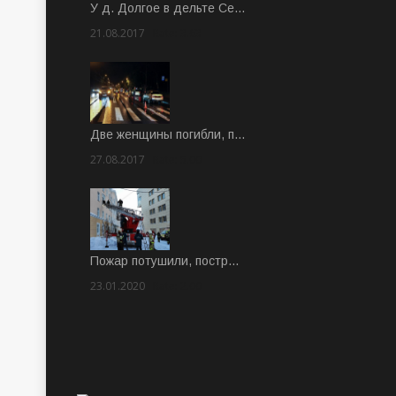
У д. Долгое в дельте Се…
21.08.2017
Rate: 3.63
Две женщины погибли, п…
27.08.2017
Rate: 5.00
Пожар потушили, постр…
23.01.2020
Rate: 2.00