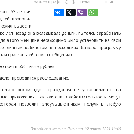
размер шрифта
Печать
Эл. почта
ась 53-летняя
ы, ей позвонил
дложил вывести
ко лет назад она вкладывала деньги, пытаясь заработать
 Для этого женщине необходимо было установить на свой
ее личным кабинетам в нескольких банках, программу
ыли присланы ей в смс-сообщениях.
о почти 550 тысяч рублей.
дело, проводится расследование.
тельно рекомендуют гражданам не устанавливать на
ные приложения, так как они в действительности могут
 которая позволит злоумышленникам получить любую
Последнее изменение Пятница, 02 апреля 2021 10:46