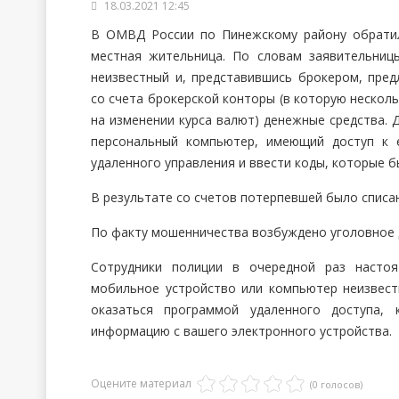
18.03.2021 12:45
В ОМВД России по Пинежскому району обратил
местная жительница. По словам заявительниц
неизвестный и, представившись брокером, пре
со счета брокерской конторы (в которую несколь
на изменении курса валют) денежные средства.
персональный компьютер, имеющий доступ к 
удаленного управления и ввести коды, которые б
В результате со счетов потерпевшей было списан
По факту мошенничества возбуждено уголовное 
Сотрудники полиции в очередной раз настоя
мобильное устройство или компьютер неизвест
оказаться программой удаленного доступа,
информацию с вашего электронного устройства.
Оцените материал
(0 голосов)