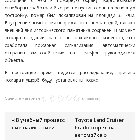
сообщили о нём в пожарную охрану. Каргопольские
огнеборцы сработали быстро, не пустив огонь на основную
постройку, пожар был локализован на площади 33 кв.м.
Внутренние помещения повреждены огнём и водой, однако
внешний вид исторического памятника сохранён. В момент
пожара в здании никого не находилось, известно, что
сработала пожарная сигнализация, автоматически
отправив смс-сообщение на телефон руководителя
объекта.
В настоящее время ведётся расследование, причина
пожара и ущерб будут установлены позже
Оцените материал
(0 голосов)
« В учебный процесс
Toyota Land Cruiser
вмешались змеи
Prado сгорел на…
автомойке »