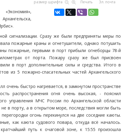
размер шрифта
Печать
Эл. почта
 «Экономия»,
рхангельска,
рбис».
ной сигнализации. Сразу же были предприняты меры по
овала пожарные краны и огнетушители, однако потушить
ваны пожарные, первыми в порт прибыли огнеборцы 78-й
илометрах от порта. Пожару сразу же был присвоен
вили в порт дополнительные силы и средства. Итого в
ётов из 5 пожарно-спасательных частей Архангельского
алл очень быстро нагревается, в замкнутом пространстве
ость распространения огня очень высокая, - пояснил
ого управления МЧС России по Архангельской области
не в порту, а в открытом море, последствия могли быть
 перегородки огонь перекинулся на две соседние каюты.
ные, как каюта судового повара, откуда всё началось.
кратчайший путь к очаговой зоне, к 15:55 произошла