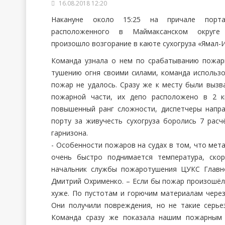
16.08.2018 12:20
Накануне около 15:25 на причале порта
расположенного в Маймаксанском округе А
произошло возгорание в каюте сухогруза «Ямал-И
Команда узнала о нем по срабатыванию пожар
тушению огня своими силами, команда использ
пожар не удалось. Сразу же к месту были выз
пожарной части, их депо расположено в 2 к
повышенный ранг сложности, диспетчеры напра
порту за живучесть сухогруза боролись 7 расч
гарнизона.
- Особенности пожаров на судах в том, что мет
очень быстро поднимается температура, скор
начальник службы пожаротушения ЦУКС Главн
Дмитрий Охрименко. – Если бы пожар произошёл 
хуже. По пустотам и горючим материалам через
Они получили повреждения, но не такие серьез
Команда сразу же показала нашим пожарным 