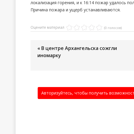
локализация горения, и к 16:14 пожар удалось п
Причина пожара и ущерб устанавливаются.
Оцените материал
(0 голосов)
« В центре Архангельска сожгли
иномарку
Авторизуйтесь, чтобы получить возможнос