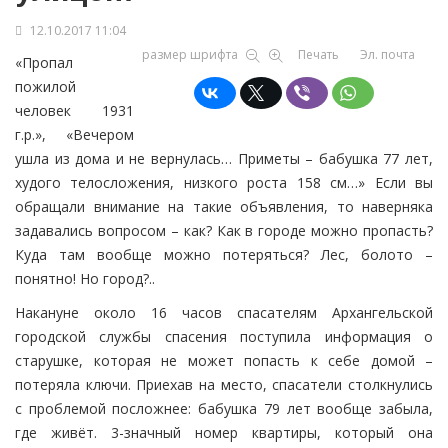
12.10.2017 11:04
размер шрифта
Печать
Эл. почта
«Пропал
пожилой
человек 1931
г.р.», «Вечером
ушла из дома и не вернулась… Приметы – бабушка 77 лет,
худого телосложения, низкого роста 158 см…» Если вы
обращали внимание на такие объявления, то наверняка
задавались вопросом – как? Как в городе можно пропасть?
Куда там вообще можно потеряться? Лес, болото –
понятно! Но город?..
Накануне около 16 часов спасателям Архангельской
городской службы спасения поступила информация о
старушке, которая не может попасть к себе домой –
потеряла ключи. Приехав на место, спасатели столкнулись
с проблемой посложнее: бабушка 79 лет вообще забыла,
где живёт. 3-значный номер квартиры, который она