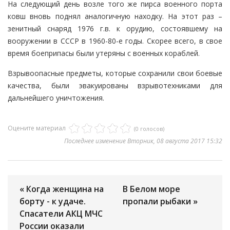
На следующий день возле того же пирса военного порта
ковш вновь поднял аналогичную находку. На этот раз –
зенитный снаряд 1976 г.в. к орудию, состоявшему на
вооружении в СССР в 1960-80-е годы. Скорее всего, в свое
время боеприпасы были утеряны с военных кораблей.
Взрывоопасные предметы, которые сохранили свои боевые
качества, были эвакуированы взрывотехниками для
дальнейшего уничтожения.
Оцените материал
(0 голосов)
Последнее изменение Вторник, 08 августа 2017 15:32
« Когда женщина на
В Белом море
борту - к удаче.
пропали рыбаки »
Спасатели АКЦ МЧС
России оказали