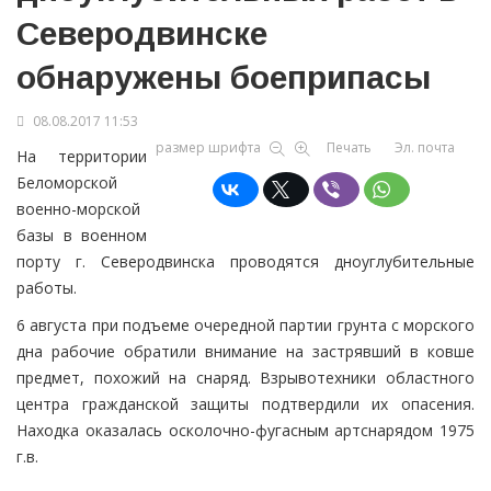
Северодвинске
обнаружены боеприпасы
08.08.2017 11:53
размер шрифта
Печать
Эл. почта
На территории
Беломорской
военно-морской
базы в военном
порту г. Северодвинска проводятся дноуглубительные
работы.
6 августа при подъеме очередной партии грунта с морского
дна рабочие обратили внимание на застрявший в ковше
предмет, похожий на снаряд. Взрывотехники областного
центра гражданской защиты подтвердили их опасения.
Находка оказалась осколочно-фугасным артснарядом 1975
г.в.