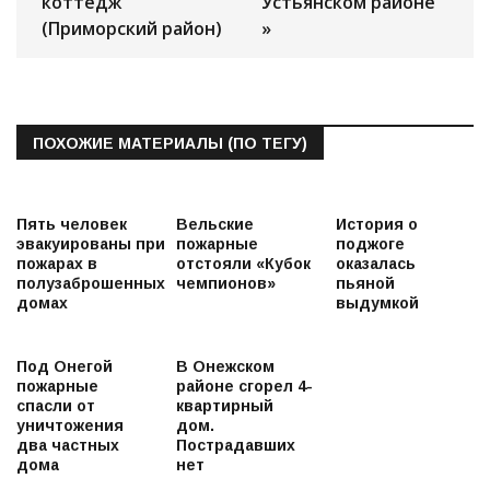
коттедж
Устьянском районе
(Приморский район)
»
ПОХОЖИЕ МАТЕРИАЛЫ (ПО ТЕГУ)
Пять человек
Вельские
История о
эвакуированы при
пожарные
поджоге
пожарах в
отстояли «Кубок
оказалась
полузаброшенных
чемпионов»
пьяной
домах
выдумкой
Под Онегой
В Онежском
пожарные
районе сгорел 4-
спасли от
квартирный
уничтожения
дом.
два частных
Пострадавших
дома
нет