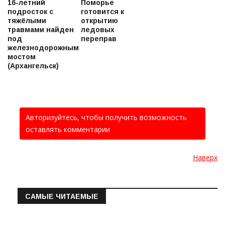
16-летний
Поморье
подросток с
готовится к
тяжёлыми
открытию
травмами найден
ледовых
под
переправ
железнодорожным
мостом
(Архангельск)
Авторизуйтесь, чтобы получить возможность
оставлять комментарии
Наверх
САМЫЕ ЧИТАЕМЫЕ
Информация о состоянии операт…