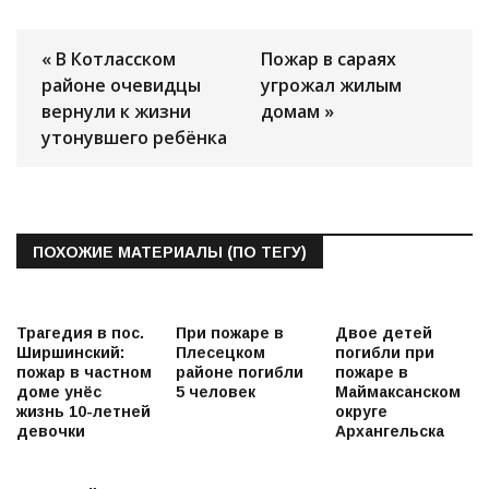
« В Котласском
Пожар в сараях
районе очевидцы
угрожал жилым
вернули к жизни
домам »
утонувшего ребёнка
ПОХОЖИЕ МАТЕРИАЛЫ (ПО ТЕГУ)
Трагедия в пос.
При пожаре в
Двое детей
Ширшинский:
Плесецком
погибли при
пожар в частном
районе погибли
пожаре в
доме унёс
5 человек
Маймаксанском
жизнь 10-летней
округе
девочки
Архангельска