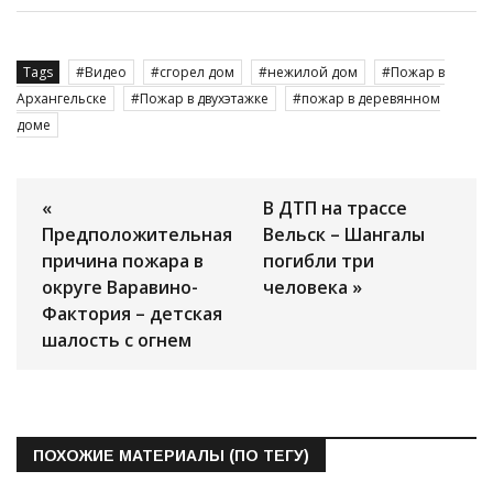
Tags
Видео
сгорел дом
нежилой дом
Пожар в
Архангельске
Пожар в двухэтажке
пожар в деревянном
доме
«
В ДТП на трассе
Предположительная
Вельск – Шангалы
причина пожара в
погибли три
округе Варавино-
человека »
Фактория – детская
шалость с огнем
ПОХОЖИЕ МАТЕРИАЛЫ (ПО ТЕГУ)