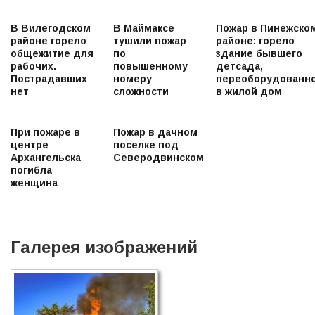
В Вилегодском
В Маймаксе
Пожар в Пинежско
районе горело
тушили пожар
районе: горело
общежитие для
по
здание бывшего
рабочих.
повышенному
детсада,
Пострадавших
номеру
переоборудованн
нет
сложности
в жилой дом
При пожаре в
Пожар в дачном
центре
поселке под
Архангельска
Северодвинском
погибла
женщина
Галерея изображений