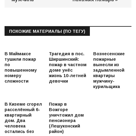
ПОХОЖИЕ МАТЕРИАЛЫ (ПО ТЕГУ)
В Маймаксе
Трагедия в пос.
Вознесенские
тушили пожар
Ширшинский:
пожарные
по
пожар в частном
вынесли из
повышенному
доме унёс
задымленной
номеру
жизнь 10-летней
квартиры
сложности
девочки
мужчину-
курильщика
В Киземе сгорел
Пожар в
расселённый 6-
Вожгоре
квартирный
уничтожил дом
дом. Два
пенсионера
человека
(Лешуконский
остались без
район)