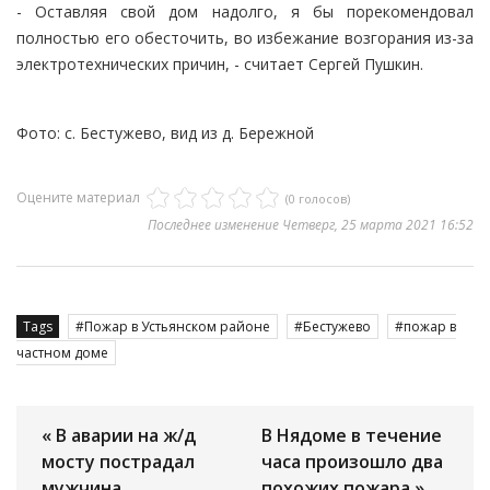
- Оставляя свой дом надолго, я бы порекомендовал
полностью его обесточить, во избежание возгорания из-за
электротехнических причин, - считает Сергей Пушкин.
Фото: с. Бестужево, вид из д. Бережной
Оцените материал
(0 голосов)
Последнее изменение Четверг, 25 марта 2021 16:52
Tags
Пожар в Устьянском районе
Бестужево
пожар в
частном доме
« В аварии на ж/д
В Нядоме в течение
мосту пострадал
часа произошло два
мужчина
похожих пожара »