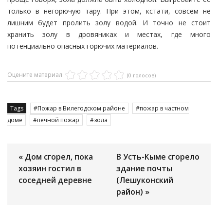
только в негорючую тару. При этом, кстати, совсем не
лишним будет пролить золу водой. И точно не стоит
хранить золу в дровяниках и местах, где много
потенциально опасных горючих материалов.
Оцените материал
(0 голосов)
Tags
Пожар в Вилегодском районе
пожар в частном
доме
печной пожар
зола
« Дом сгорел, пока
В Усть-Кыме сгорело
хозяин гостил в
здание почты
соседней деревне
(Лешуконский
район) »