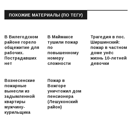
ПОХОЖИЕ МАТЕРИАЛЫ (ПО ТЕГУ)
В Вилегодском
В Маймаксе
Трагедия в пос.
районе горело
тушили пожар
Ширшинский:
общежитие для
по
пожар в частном
рабочих.
повышенному
доме унёс
Пострадавших
номеру
жизнь 10-летней
нет
сложности
девочки
Вознесенские
Пожар в
пожарные
Вожгоре
вынесли из
уничтожил дом
задымленной
пенсионера
квартиры
(Лешуконский
мужчину-
район)
курильщика