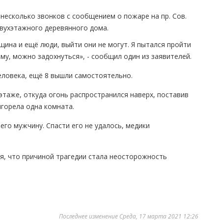
 несколько звонков с сообщением о пожаре на пр. Сов.
вухэтажного деревянного дома.
щина и ещё люди, выйти они не могут. Я пытался пройти
дыму, можно задохнуться», - сообщил один из заявителей.
еловека, ещё 8 вышли самостоятельно.
этаже, откуда огонь распространился наверх, поставив
ыгорела одна комната.
го мужчину. Спасти его не удалось, медики
я, что причиной трагедии стала неосторожность
Последнее изменение Среда, 17 марта 2021 12:26