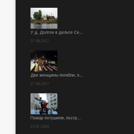
У д. Долгое в дельте Се…
21.08.2017
Rate: 3.63
Две женщины погибли, п…
27.08.2017
Rate: 5.00
Пожар потушили, постр…
23.01.2020
Rate: 2.00