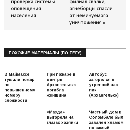
проверка системы
филиал свалки,
оповещения
огнеборцы спасли
населения
от неминуемого
уничтожения »
ПОХОЖИЕ МАТЕРИАЛЫ (ПО ТЕГУ)
В Маймаксе
При пожаре в
Автобус
тушили пожар
центре
загорелся в
по
Архангельска
утренний час
повышенному
погибла
пик
номеру
женщина
(Архангельск)
сложности
«Мазда»
Частный дом в
выгорела на
Соломбале был
глазах хозяйки
завален хламом
по самый