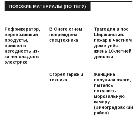
ПОХОЖИЕ МАТЕРИАЛЫ (ПО ТЕГУ)
Рефрижератор,
В Онеге огнем
Трагедия в пос.
перевозивший
повреждена
Ширшинский:
продукты,
спецтехника
пожар в частном
пришел в
доме унёс
негодность из-
жизнь 10-летней
за неполадок в
девочки
электрике
Сгорел гараж и
Женщина
техника
получила ожоги,
пытаясь
потушить
морозильную
камеру
(Виноградовский
район)