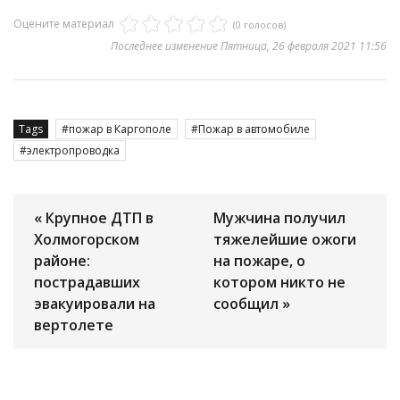
Оцените материал
(0 голосов)
Последнее изменение Пятница, 26 февраля 2021 11:56
Tags
пожар в Каргополе
Пожар в автомобиле
электропроводка
« Крупное ДТП в
Мужчина получил
Холмогорском
тяжелейшие ожоги
районе:
на пожаре, о
пострадавших
котором никто не
эвакуировали на
сообщил »
вертолете