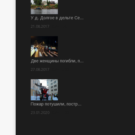
У д. Долгое в дельте Се…
21.08.2017
Rate: 3.63
Две женщины погибли, п…
27.08.2017
Rate: 5.00
Пожар потушили, постр…
23.01.2020
Rate: 2.00