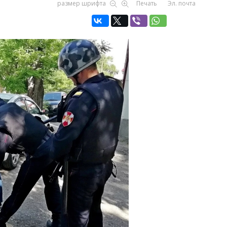
размер шрифта
Печать
Эл. почта