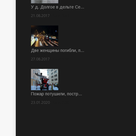
У д. Долгое в дельте Се…
21.08.2017
Rate: 3.63
Две женщины погибли, п…
27.08.2017
Rate: 5.00
Пожар потушили, постр…
23.01.2020
Rate: 2.00