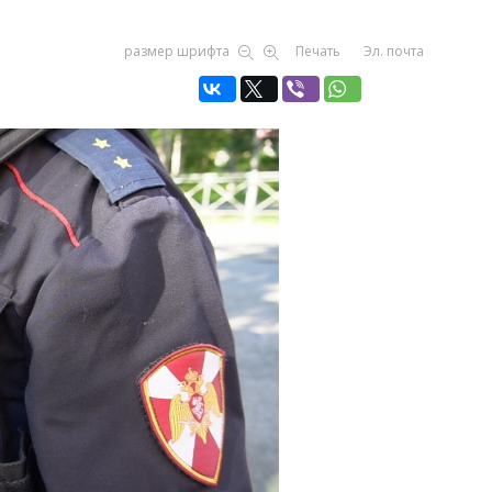
размер шрифта
Печать
Эл. почта