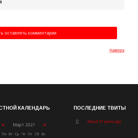
а
ть оставлять комментарии
Наверх
СТНОЙ КАЛЕНДАРЬ
ПОСЛЕДНИЕ ТВИТЫ
About 57 years ago
«
»
Март 2021
Пн
Вт
Ср
Чт
Пт
Сб
Вс